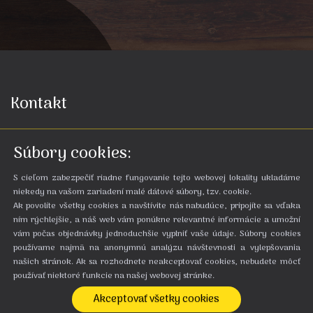
Kontakt
Zruby Bystrá***
Súbory cookies:
Bystrá 99
977 01 Brezno
S cieľom zabezpečiť riadne fungovanie tejto webovej lokality ukladáme
Slovenská republika
niekedy na vašom zariadení malé dátové súbory, tzv. cookie.
Ak povolíte všetky cookies a navštívite nás nabudúce, pripojíte sa vďaka
Rezervácie
ním rýchlejšie, a náš web vám ponúkne relevantné informácie a umožní
vám počas objednávky jednoduchšie vyplniť vaše údaje. Súbory cookies
používame najmä na anonymnú analýzu návštevnosti a vylepšovania
Pracovné dni od 8:00 do 22:00 h
našich stránok. Ak sa rozhodnete neakceptovať cookies, nebudete môcť
+421 910 922 218
používať niektoré funkcie na našej webovej stránke.
Soboty a nedele prijímame rezervácie iba
Akceptovať všetky cookies
prostredníctvom e-mailu.