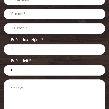
Počet dospelých *
Počet detí *