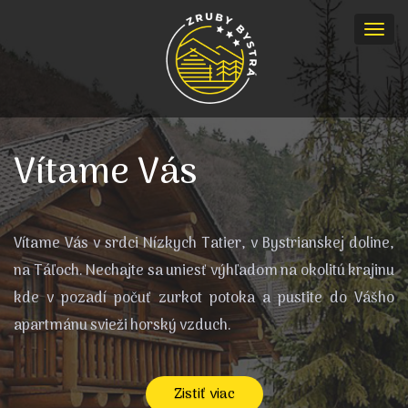
Toggl
navig
Vítame Vás
Vítame Vás v srdci Nízkych Tatier, v Bystrianskej doline,
na Táľoch. Nechajte sa uniesť výhľadom na okolitú krajinu
kde v pozadí počuť zurkot potoka a pustite do Vášho
apartmánu svieži horský vzduch.
Zistiť viac