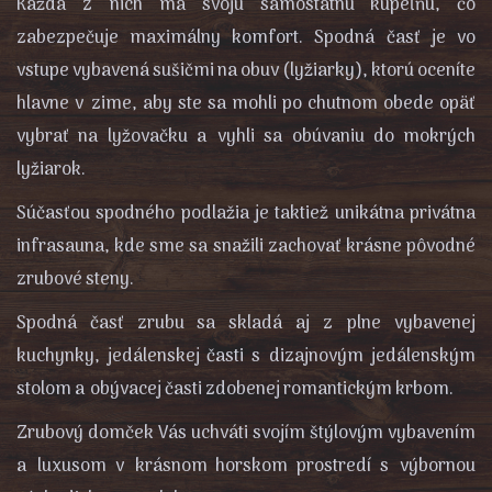
Každá z nich má svoju samostatnú kúpeľňu, čo
zabezpečuje maximálny komfort. Spodná časť je vo
vstupe vybavená sušičmi na obuv (lyžiarky), ktorú oceníte
hlavne v zime, aby ste sa mohli po chutnom obede opäť
vybrať na lyžovačku a vyhli sa obúvaniu do mokrých
lyžiarok.
Súčasťou spodného podlažia je taktiež unikátna privátna
infrasauna, kde sme sa snažili zachovať krásne pôvodné
zrubové steny.
Spodná časť zrubu sa skladá aj z plne vybavenej
kuchynky, jedálenskej časti s dizajnovým jedálenským
stolom a obývacej časti zdobenej romantickým krbom.
Zrubový domček Vás uchváti svojím štýlovým vybavením
a luxusom v krásnom horskom prostredí s výbornou