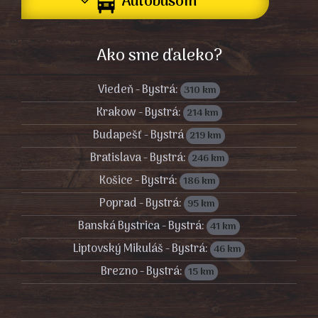
Autobusom
Ako sme ďaleko?
Viedeň - Bystrá:
310 km
Krakow - Bystrá:
214 km
Budapešť - Bystrá
219 km
Bratislava - Bystrá:
246 km
Košice - Bystrá:
186 km
Poprad - Bystrá:
95 km
Banská Bystrica - Bystrá:
41 km
Liptovský Mikuláš - Bystrá:
46 km
Brezno - Bystrá:
15 km