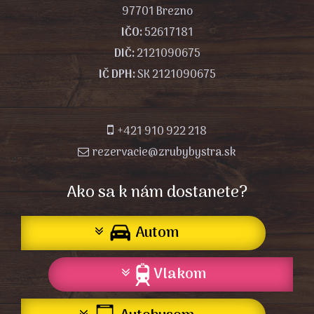
97701 Brezno
IČO:
52617181
DIČ:
2121090675
IČ DPH:
SK 2121090675

+421 910 922 218
rezervacie@zrubybystra.sk

Ako sa k nám dostanete?
Autom
Vlakom