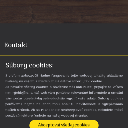
Kontakt
Zruby Bystrá***
Súbory cookies:
Bystrá 99
977 01 Brezno
S cieľom zabezpečiť riadne fungovanie tejto webovej lokality ukladáme
Slovenská republika
niekedy na vašom zariadení malé dátové súbory, tzv. cookie.
Ak povolíte všetky cookies a navštívite nás nabudúce, pripojíte sa vďaka
Rezervácie
ním rýchlejšie, a náš web vám ponúkne relevantné informácie a umožní
vám počas objednávky jednoduchšie vyplniť vaše údaje. Súbory cookies
používame najmä na anonymnú analýzu návštevnosti a vylepšovania
Pracovné dni od 8:00 do 22:00 h
našich stránok. Ak sa rozhodnete neakceptovať cookies, nebudete môcť
+421 910 922 218
používať niektoré funkcie na našej webovej stránke.
Soboty a nedele prijímame rezervácie iba
Akceptovať všetky cookies
prostredníctvom e-mailu.